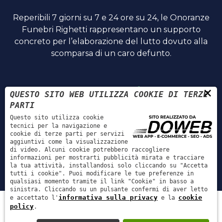
Reperibili 7 giorni su 7 e 24 ore su 24, le Onoranze
Funebri Righetti rappresentano un supporto
concreto per l’elaborazione del lutto dovuto alla
scomparsa di un caro defunto.
Contatti
×
QUESTO SITO WEB UTILIZZA COOKIE DI TERZE
PARTI
Via Fontanelle, 10 - 37047 - San Bonifacio, Verona
Questo sito utilizza cookie
tecnici per la navigazione e
cookie di terze parti per servizi
+39 045 610 2584
aggiuntivi come la visualizzazione
di video. Alcuni cookie potrebbero raccogliere
of.righetti@gmail.com
informazioni per mostrarti pubblicità mirata e tracciare
la tua attività, installandosi solo cliccando su "Accetta
tutti i cookie". Puoi modificare le tue preferenze in
qualsiasi momento tramite il link "Cookie" in basso a
sinistra. Cliccando su un pulsante confermi di aver letto
informativa sulla privacy
cookie
e accettato l'
e la
P.IVA: 02543460238 | REA: VR244894 | Onoranze Funebri
policy
.
Righetti |
Informativa sulla privacy
|
Cookie policy